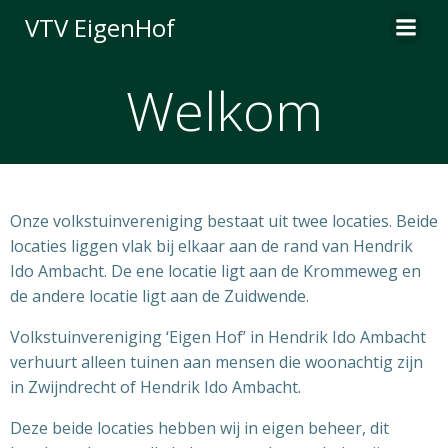
Ga
VTV EigenHof
naar
de
inhoud
Welkom
Onze volkstuinvereniging bestaat uit twee locaties. Beide
locaties liggen vlak bij elkaar aan de rand van Hendrik
Ido Ambacht. De ene locatie ligt aan de Krommeweg en
de andere locatie ligt aan de Zuidwende.
Volkstuinvereniging ‘Eigen Hof’ in Hendrik Ido Ambacht
verhuurt alleen tuinen aan mensen die woonachtig zijn
in Zwijndrecht of Hendrik Ido Ambacht.
Deze beide locaties hebben wij in eigen beheer, dit